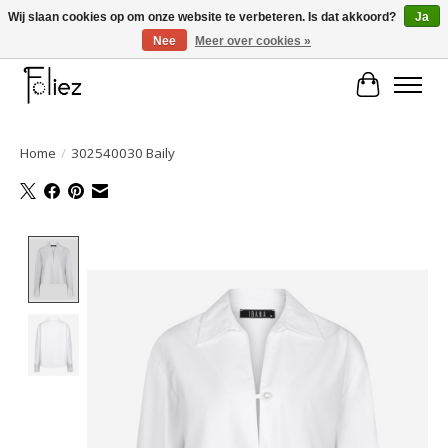
Wij slaan cookies op om onze website te verbeteren. Is dat akkoord?
Ja
Nee
Meer over cookies »
Large selection of products and fast shipping!
Winkelwa
Home
/
302540030 Baily
Product image slideshow Items