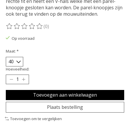
rechte fit en heeft een V-hals welke met een parel-
knoopje gesloten kan worden. De parel-knoopjes zijn
ook terug te vinden op de mouwuiteinden.
(0)
De beoordeling van dit product is
0
van de 5
Op voorraad
Maat:
*
Hoeveelheid:
Toevoegen aan winkelwagen
Plaats bestelling
Toevoegen om te vergelijken