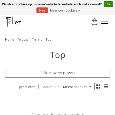
Wij slaan cookies op om onze website te verbeteren. Is dat akkoord?
Ja
Nee
Meer over cookies »
Large selection of products and fast shipping!
Winkelwa
Home
/
Vrouw
/
T-shirt
/
Top
Top
Filters weergeven
0 producten
Sorteren op
Meest bekeken
Geen producten gevonden!