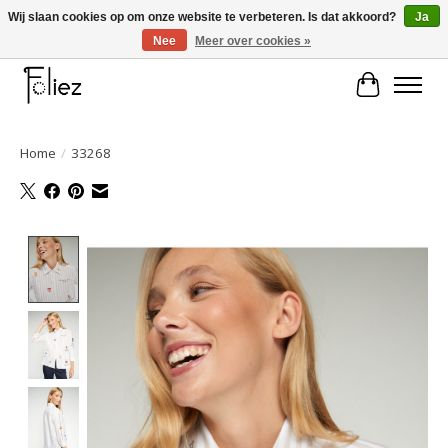
Wij slaan cookies op om onze website te verbeteren. Is dat akkoord?
Ja
Nee
Meer over cookies »
Large selection of products and fast shipping!
Winkelwa
Home
/
33268
Product image slideshow Items