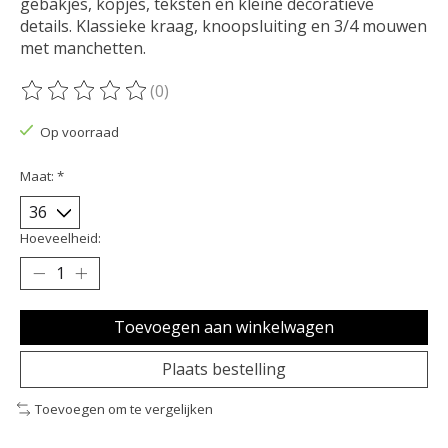
gebakjes, kopjes, teksten en kleine decoratieve
details. Klassieke kraag, knoopsluiting en 3/4 mouwen
met manchetten.
(0)
De beoordeling van dit product is
0
van de 5
Op voorraad
Maat:
*
Hoeveelheid:
Toevoegen aan winkelwagen
Plaats bestelling
Toevoegen om te vergelijken