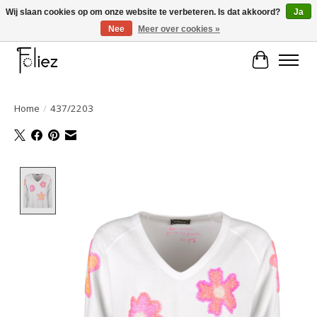
Wij slaan cookies op om onze website te verbeteren. Is dat akkoord?
Ja
Nee
Meer over cookies »
Large selection of products and fast shipping!
Winkelwa
Home
/
437/2203
Product image slideshow Items