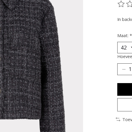
De be
In back
Maat:
*
Hoeveel
Toev