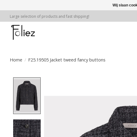
Wij slaan coo
Large selection of products and fast shipping!
Home
/
F25.19505 Jacket tweed fancy buttons
Product image slideshow Items