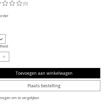
(0)
oordeling van dit product is
0
van de 5
order
heid:
Toevoegen aan winkelwagen
Plaats bestelling
oegen om te vergelijken