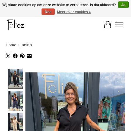
Wij slaan cookies op om onze website te verbeteren. Is dat akkoord?
Ja
Nee
Meer over cookies »
Large selection of products and fast shipping!
Winkelwa
Home
/
Janina
Product image slideshow Items