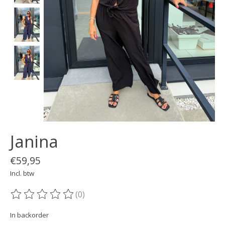
Janina
€59,95
Incl. btw
(0)
De beoordeling van dit product is
0
van de 5
In backorder