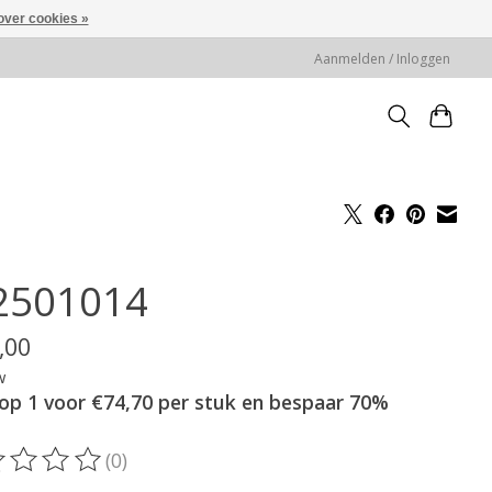
over cookies »
Aanmelden / Inloggen
2501014
,00
w
op 1 voor €74,70 per stuk en bespaar 70%
(0)
oordeling van dit product is
0
van de 5