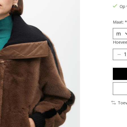
Op 
Maat:
*
Hoeveel
Toev