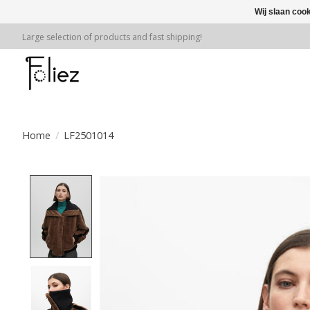
Wij slaan coo
Large selection of products and fast shipping!
Home
/
LF2501014
Product image slideshow Items