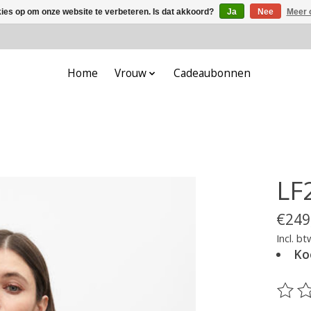
kies op om onze website te verbeteren. Is dat akkoord?
Ja
Nee
Meer 
Home
Vrouw
Cadeaubonnen
LF
€249
Incl. bt
Ko
De be