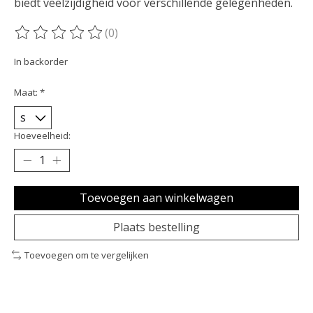
biedt veelzijdigheid voor verschillende gelegenheden.
(0)
De beoordeling van dit product is
0
van de 5
In backorder
Maat:
*
Hoeveelheid:
Toevoegen aan winkelwagen
Plaats bestelling
Toevoegen om te vergelijken