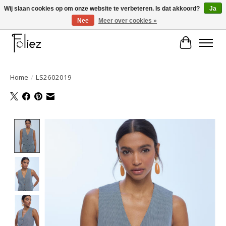
Wij slaan cookies op om onze website te verbeteren. Is dat akkoord?
Ja
Nee
Meer over cookies »
Large selection of products and fast shipping!
Winkelwa
Home
/
LS2602019
Product image slideshow Items