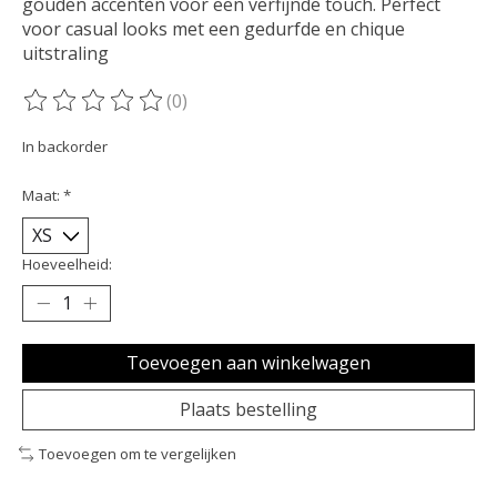
gouden accenten voor een verfijnde touch. Perfect
voor casual looks met een gedurfde en chique
uitstraling
(0)
De beoordeling van dit product is
0
van de 5
In backorder
Maat:
*
Hoeveelheid:
Toevoegen aan winkelwagen
Plaats bestelling
Toevoegen om te vergelijken