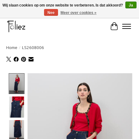
Wij slaan cookies op om onze website te verbeteren. Is dat akkoord?
Ja
Nee
Meer over cookies »
Large selection of products and fast shipping!
Winkelwa
Home
/
LS2608006
Product image slideshow Items