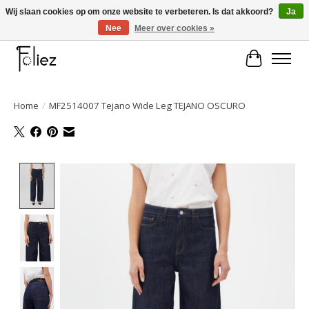
Wij slaan cookies op om onze website te verbeteren. Is dat akkoord?
Ja
Nee
Meer over cookies »
Large selection of products and fast shipping!
Winkelwa
Home
/
MF2514007 Tejano Wide Leg TEJANO OSCURO
Product image slideshow Items