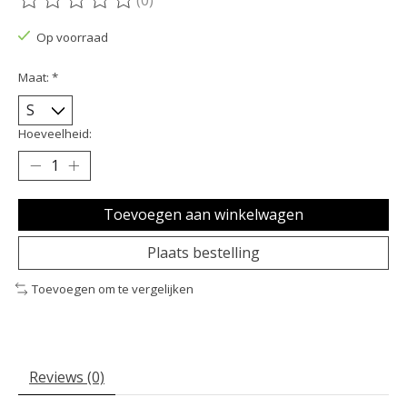
De beoordeling van dit product is
0
van de 5
Op voorraad
Maat:
*
Hoeveelheid:
Toevoegen aan winkelwagen
Plaats bestelling
Toevoegen om te vergelijken
Reviews (0)