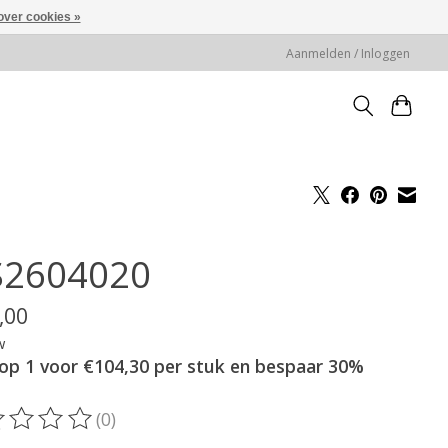
over cookies »
Aanmelden / Inloggen
2604020
,00
w
op 1 voor €104,30 per stuk en bespaar 30%
(0)
oordeling van dit product is
0
van de 5