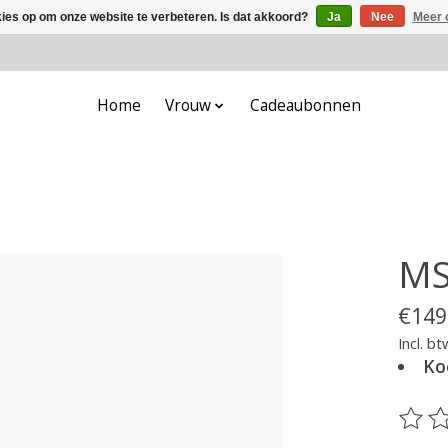
kies op om onze website te verbeteren. Is dat akkoord?
Ja
Nee
Meer 
Home
Vrouw
Cadeaubonnen
MS
€149
Incl. bt
Ko
De be