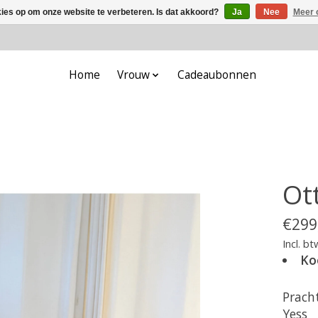
kies op om onze website te verbeteren. Is dat akkoord?
Ja
Nee
Meer 
Home
Vrouw
Cadeaubonnen
Ot
€299
Incl. bt
Ko
Prach
Yess