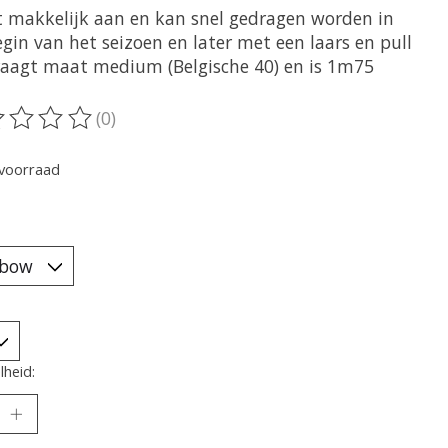
t makkelijk aan en kan snel gedragen worden in
gin van het seizoen en later met een laars en pull
draagt maat medium (Belgische 40) en is 1m75
(0)
oordeling van dit product is
0
van de 5
voorraad
heid: