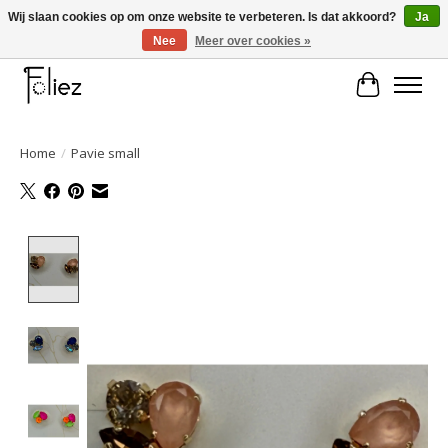
Wij slaan cookies op om onze website te verbeteren. Is dat akkoord?
Ja
Nee
Meer over cookies »
Large selection of products and fast shipping!
Winkelwa
Home
/
Pavie small
Product image slideshow Items