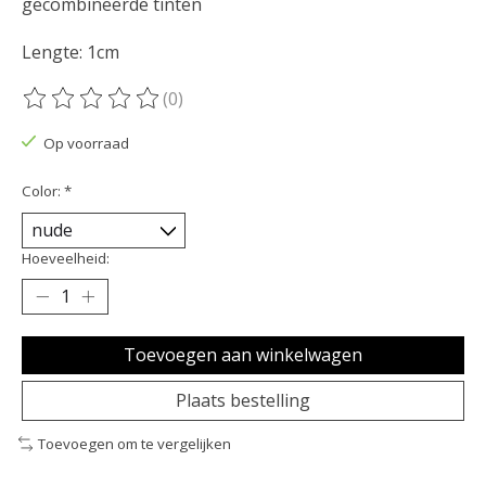
gecombineerde tinten
Lengte: 1cm
(0)
De beoordeling van dit product is
0
van de 5
Op voorraad
Color:
*
Hoeveelheid:
Toevoegen aan winkelwagen
Plaats bestelling
Toevoegen om te vergelijken