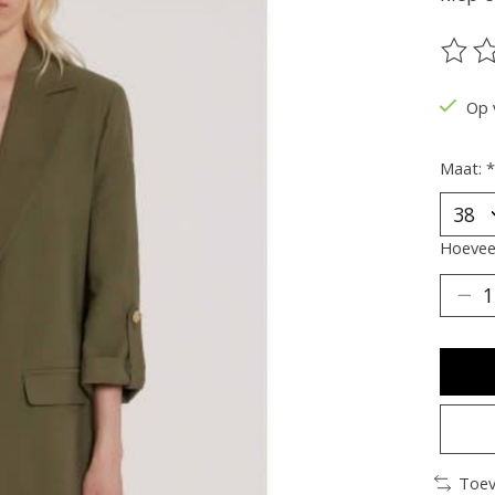
De be
Op 
Maat:
*
Hoeveel
Toev