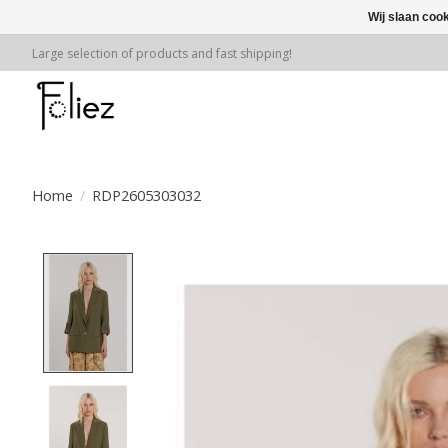
Wij slaan coo
Large selection of products and fast shipping!
Home
/
RDP2605303032
Product image slideshow Items