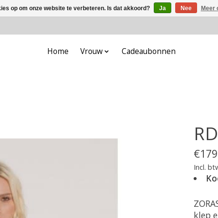
kies op om onze website te verbeteren. Is dat akkoord?
Ja
Nee
Meer 
Home
Vrouw
Cadeaubonnen
RD
€179
Incl. bt
Ko
ZORAS
klep 