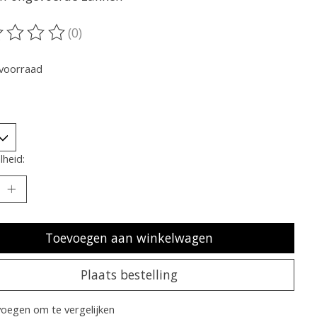
(0)
oordeling van dit product is
0
van de 5
voorraad
heid:
Toevoegen aan winkelwagen
Plaats bestelling
oegen om te vergelijken