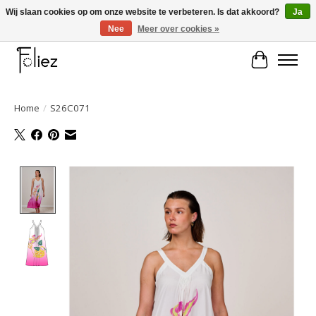
Wij slaan cookies op om onze website te verbeteren. Is dat akkoord?
Ja
Nee
Meer over cookies »
Large selection of products and fast shipping!
Winkelwa
Home
/
S26C071
Product image slideshow Items