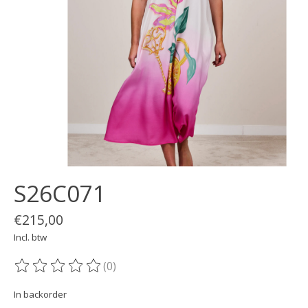
S26C071
€215,00
Incl. btw
(0)
De beoordeling van dit product is
0
van de 5
In backorder