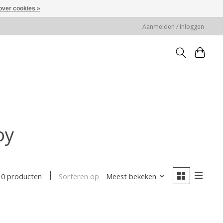
over cookies »
Aanmelden / Inloggen
oy
Sorteren op
Meest bekeken
0 producten